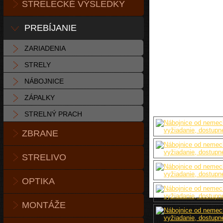
STRELECKÉ VÝSLEDKY
PREBÍJANIE
ZARIADENIA
STRELY
NÁBOJNICE
ZÁPALKY
STRELNÝ PRACH
ZBRANE
STRELIVO
OPTIKA
MONTÁŽE