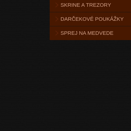
SKRINE A TREZORY
DARČEKOVÉ POUKÁŽKY
SPREJ NA MEDVEDE