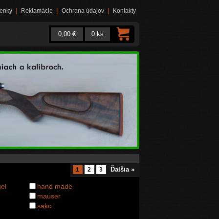
|
|
|
enky
Reklamácie
Ochrana údajov
Kontakty
0,00 €
0 ks
Ďalšia »
1
2
3
el
hand made
mauser
sako