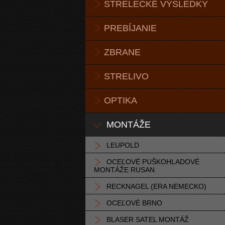
STRELECKÉ VÝSLEDKY
PREBÍJANIE
ZBRANE
STRELIVO
OPTIKA
MONTÁŽE
LEUPOLD
OCEĽOVÉ PUŠKOHLADOVÉ
MONTÁŽE RUSAN
RECKNAGEL (ERA NEMECKO)
OCEĽOVÉ BRNO
BLASER SATEL MONTÁŽ