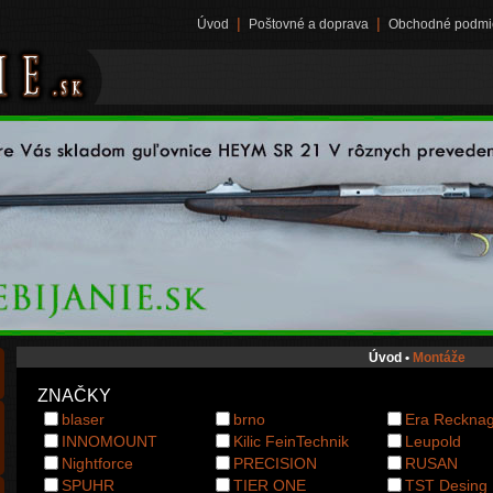
|
|
Úvod
Poštovné a doprava
Obchodné podmi
Úvod
•
Montáže
ZNAČKY
blaser
brno
Era Recknag
INNOMOUNT
Kilic FeinTechnik
Leupold
Nightforce
PRECISION
RUSAN
SPUHR
TIER ONE
TST Desing