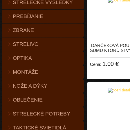
STRELECKÉ VÝSLEDKY
PREBÍJANIE
ZBRANE
STRELIVO
DARČEKOVÁ POU
SUMU KTORÚ SI V
OPTIKA
1.00 €
Cena:
MONTÁŽE
NOŽE A DÝKY
OBLEČENIE
STRELECKÉ POTREBY
TAKTICKÉ SVIETIDLÁ