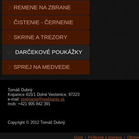
REMENE NA ZBRANE
ČISTENIE - ČERNENIE
SKRINE A TREZORY
DARČEKOVÉ POUKÁŽKY
SPREJ NA MEDVEDE
Tomáš Dubný
Kopanice 415/1 Dolné Vestenice, 97223
e-mail:
prebijanie@prebijanie.sk
mob: +421 905 842 391
Copyright © 2012 Tomáš Dubný
Úvod
Poštovné a doprava
Obcho
|
|