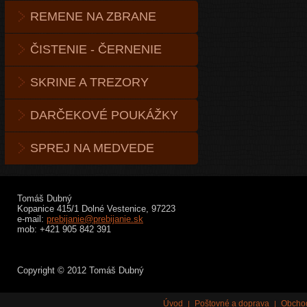
REMENE NA ZBRANE
ČISTENIE - ČERNENIE
SKRINE A TREZORY
DARČEKOVÉ POUKÁŽKY
SPREJ NA MEDVEDE
Tomáš Dubný
Kopanice 415/1 Dolné Vestenice, 97223
e-mail:
prebijanie@prebijanie.sk
mob: +421 905 842 391
Copyright © 2012 Tomáš Dubný
Úvod
Poštovné a doprava
Obcho
|
|