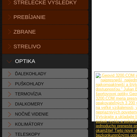
STRELECKÉ VÝSLEDKY
PREBÍJANIE
ZBRANE
STRELIVO
OPTIKA
ĎALEKOHLADY
PUŠKOHLADY
TERMOVÍZIA
DIALKOMERY
NOČNÉ VIDENIE
KOLIMÁTORY
TELESKOPY