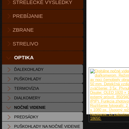
STRELECKÉ VÝSLEDKY
PREBÍJANIE
ZBRANE
STRELIVO
OPTIKA
ĎALEKOHLADY
PUŠKOHLADY
TERMOVÍZIA
DIALKOMERY
NOČNÉ VIDENIE
PREDSÁDKY
PUŠKOHLADY NA NOČNÉ VIDENIE