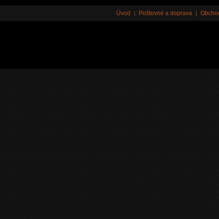
Úvod
Poštovné a doprava
Obcho
|
|