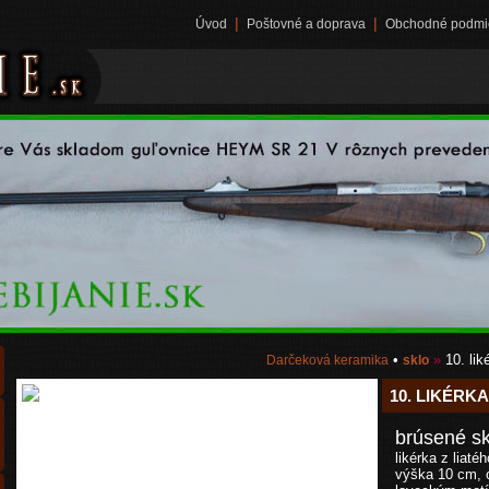
|
|
Úvod
Poštovné a doprava
Obchodné podmi
•
»
10. lik
Darčeková keramika
sklo
10. LIKÉRKA
brúsené sk
likérka z liaté
výška 10 cm, o