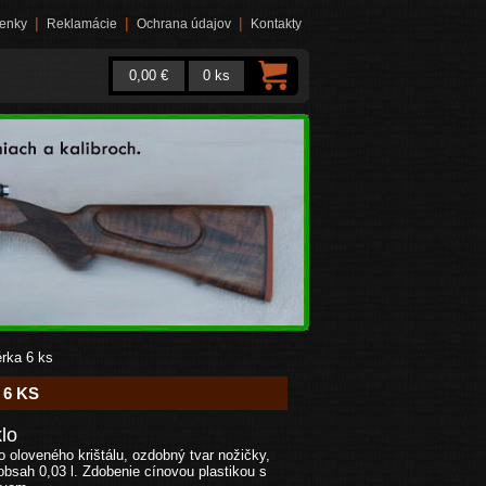
|
|
|
enky
Reklamácie
Ochrana údajov
Kontakty
0,00 €
0 ks
érka 6 ks
 6 KS
lo
ho oloveného krištálu, ozdobný tvar nožičky,
bsah 0,03 l. Zdobenie cínovou plastikou s