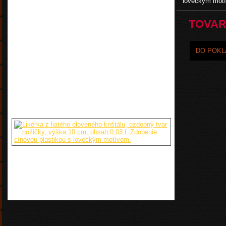
loveckým mot
TOVAR
DO POKL