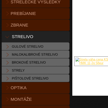
STRELECKÉ VÝSLEDKY
PREBÍJANIE
ZBRANE
STRELIVO
GULOVÉ STRELIVO
MALOKALIBROVÉ STRELIVO
BROKOVÉ STRELIVO
STRELY
PIŠTOLOVÉ STRELIVO
OPTIKA
MONTÁŽE