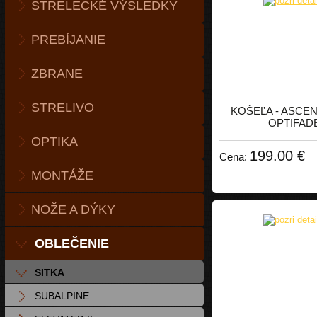
STRELECKÉ VÝSLEDKY
PREBÍJANIE
ZBRANE
STRELIVO
KOŠEĽA - ASCEN
OPTIFAD
OPTIKA
199.00 €
Cena:
MONTÁŽE
NOŽE A DÝKY
OBLEČENIE
SITKA
SUBALPINE