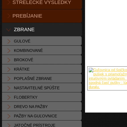
STRELECKÉ VÝSLEDKY
PREBÍJANIE
ZBRANE
GULOVÉ
KOMBINOVANÉ
BROKOVÉ
KRÁTKE
POPLAŠNÉ ZBRANE
NASTAVITELNÉ SPÚŠTE
FLOBERTKY
DREVO NA PAŽBY
PAŽBY NA GUĽOVNICE
JATOČNÉ PRÍSTROJE