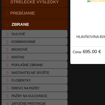
STRELECKÉ VÝSLEDKY
PREBÍJANIE
ZBRANE
GULOVÉ
HLAVŇOVINA BI
KOMBINOVANÉ
BROKOVÉ
695.00 €
Cena:
KRÁTKE
POPLAŠNÉ ZBRANE
NASTAVITELNÉ SPÚŠTE
FLOBERTKY
DREVO NA PAŽBY
PAŽBY NA GUĽOVNICE
JATOČNÉ PRÍSTROJE