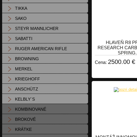
TIKKA
SAKO
STEYR MANNLICHER
SABATTI
HLAVEŇ R8 
RESEARCH CARB
RUGER AMERICAN RIFLE
SPRING.
BROWNING
2500.00 €
Cena:
MERKEL
KRIEGHOFF
ANSCHÜTZ
KELBLY´S
KOMBINOVANÉ
BROKOVÉ
KRÁTKE