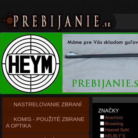
NASTRELOVANIE ZBRANÍ
ZNAČKY
Anschütz
KOMIS - POUŽITÉ ZBRANE
Browning
A OPTIKA
Haenel Suhl
KELBLY´S