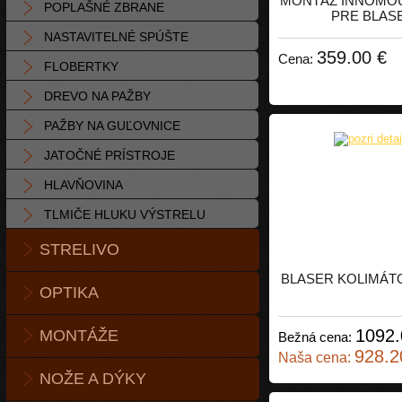
MONTÁŽ INNOMO
POPLAŠNÉ ZBRANE
PRE BLAS
NASTAVITELNÉ SPÚŠTE
359.00 €
Cena:
FLOBERTKY
DREVO NA PAŽBY
PAŽBY NA GUĽOVNICE
JATOČNÉ PRÍSTROJE
HLAVŇOVINA
TLMIČE HLUKU VÝSTRELU
STRELIVO
BLASER KOLIMÁTO
OPTIKA
1092.
MONTÁŽE
Bežná cena:
928.2
Naša cena:
NOŽE A DÝKY