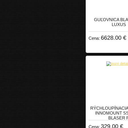
GUĽOVNICA BL
LUXUS
6628.00 €
Cena:
RÝCHLOUPÍNACI
INNOMOUNT S
BLASER 
329.00 €
Cena: