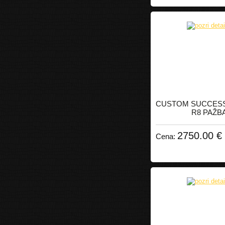
CUSTOM SUCCES
R8 PAŽB
2750.00 €
Cena: