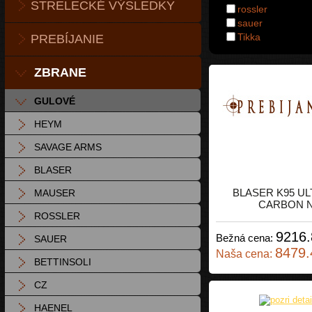
STRELECKÉ VÝSLEDKY
rossler
sauer
Tikka
PREBÍJANIE
ZBRANE
GULOVÉ
HEYM
SAVAGE ARMS
BLASER
BLASER K95 UL
MAUSER
CARBON 
ROSSLER
9216.
Bežná cena:
SAUER
8479.
Naša cena:
BETTINSOLI
CZ
HAENEL