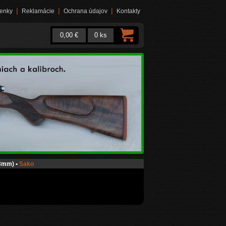
|
|
|
enky
Reklamácie
Ochrana údajov
Kontakty
0,00 €
0 ks
,3mm)
•
Sako