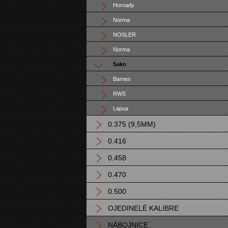
Hornady
Norma
NOSLER
Norma
Sako
Barnes
RWS
Lapua
0.375 (9,5MM)
0.416
0.458
0.470
0.500
OJEDINELÉ KALIBRE
NÁBOJNICE