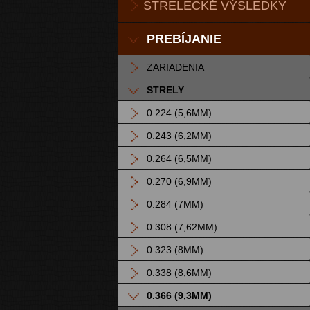
STRELECKÉ VÝSLEDKY
PREBÍJANIE
ZARIADENIA
STRELY
0.224 (5,6MM)
0.243 (6,2MM)
0.264 (6,5MM)
0.270 (6,9MM)
0.284 (7MM)
0.308 (7,62MM)
0.323 (8MM)
0.338 (8,6MM)
0.366 (9,3MM)