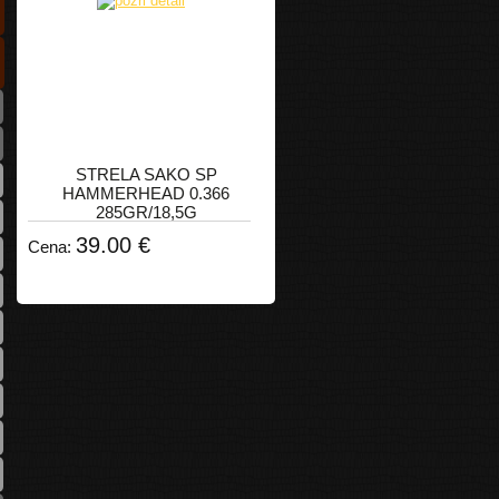
STRELA SAKO SP
HAMMERHEAD 0.366
285GR/18,5G
39.00 €
Cena: