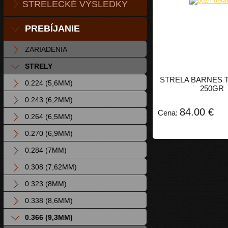
STRELECKÉ VÝSLEDKY
PREBÍJANIE
ZARIADENIA
STRELY
STRELA BARNES T
0.224 (5,6MM)
250GR
0.243 (6,2MM)
84.00 €
Cena:
0.264 (6,5MM)
0.270 (6,9MM)
0.284 (7MM)
0.308 (7,62MM)
0.323 (8MM)
0.338 (8,6MM)
0.366 (9,3MM)