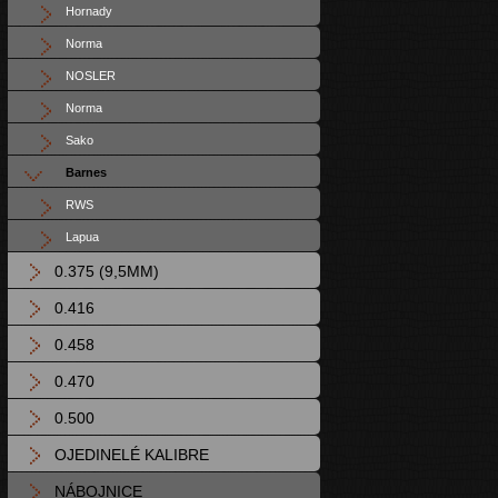
Hornady
Norma
NOSLER
Norma
Sako
Barnes
RWS
Lapua
0.375 (9,5MM)
0.416
0.458
0.470
0.500
OJEDINELÉ KALIBRE
NÁBOJNICE