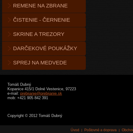
REMENE NA ZBRANE
ČISTENIE - ČERNENIE
SKRINE A TREZORY
DARČEKOVÉ POUKÁŽKY
SPREJ NA MEDVEDE
Tomáš Dubný
Kopanice 415/1 Dolné Vestenice, 97223
e-mail:
prebijanie@prebijanie.sk
mob: +421 905 842 391
Copyright © 2012 Tomáš Dubný
Úvod
Poštovné a doprava
Obcho
|
|